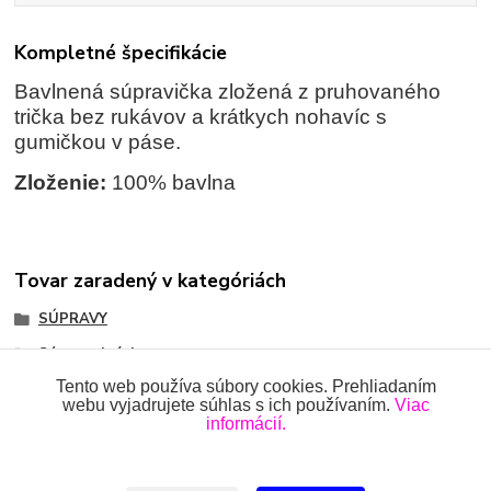
Kompletné špecifikácie
Bavlnená súpravička zložená z pruhovaného
trička bez rukávov a krátkych nohavíc s
gumičkou v páse.
Zloženie:
100% bavlna
Tovar zaradený v kategóriách
SÚPRAVY
Súpravy krátke
Tento web používa súbory cookies. Prehliadaním
webu vyjadrujete súhlas s ich používaním.
Viac
informácií.
Všetky práva vyhradené 2018-2026.
www.oblecenieprekojencov.sk