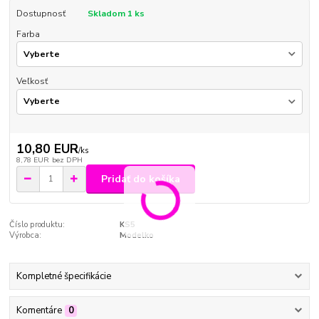
Dostupnosť
Skladom 1 ks
Farba
Veľkosť
10,80 EUR
/
ks
8,78 EUR
bez DPH
Pridať do košíka
Číslo produktu:
KS5
Výrobca:
Modelko
Kompletné špecifikácie
Komentáre
0