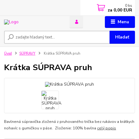
0
ks
za
0,00 EUR
Menu
Hľadať
Úvod
SÚPRAVY
Krátka SÚPRAVA pruh
Krátka SÚPRAVA pruh
Bavlnená súpravička zložená z pruhovaného trička bez rukávov a krátkych
nohavíc s gumičkou v páse. Zloženie: 100% bavlna
celý popis