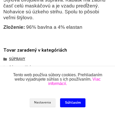
časť celú maskáčovú a je vzadu predĺžený.
Nohavice sú úzkeho strihu. Spolu to pôsobi
veľmi štýlovo.
Zloženie:
96% bavlna a 4% elastan
Tovar zaradený v kategóriách
SÚPRAVY
Súpravy dlhé
Tento web používa súbory cookies. Prehliadaním
webu vyjadrujete súhlas s ich používaním.
Viac
informácií.
Všetky práva vyhradené 2018-2026.
www.oblecenieprekojencov.sk
Súhlasím
Nastavenia
Ing.Miroslava Dvorščáková, Kružlová 110, 090 02 Kružlová,
0918 914 288, info@oblecenieprekojencov.sk