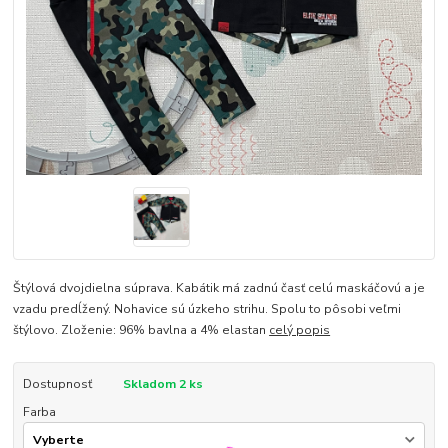
Štýlová dvojdielna súprava. Kabátik má zadnú časť celú maskáčovú a je
vzadu predĺžený. Nohavice sú úzkeho strihu. Spolu to pôsobi veľmi
štýlovo. Zloženie: 96% bavlna a 4% elastan
celý popis
Dostupnosť
Skladom 2 ks
Farba