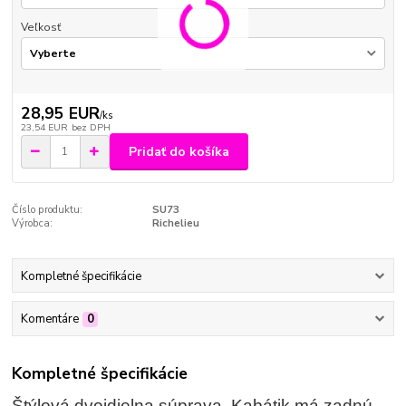
Veľkosť
28,95 EUR
/
ks
23,54 EUR
bez DPH
Pridať do košíka
Číslo produktu:
SU73
Výrobca:
Richelieu
Kompletné špecifikácie
Komentáre
0
Kompletné špecifikácie
Štýlová dvojdielna súprava. Kabátik má zadnú