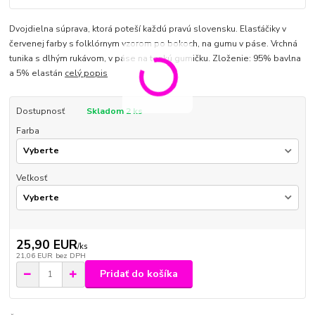
Dvojdielna súprava, ktorá poteší každú pravú slovensku. Elasťáčiky v
červenej farby s folklórnym vzorom po bokoch, na gumu v páse. Vrchná
tunika s dlhým rukávom, v páse na tenkú gumičku. Zloženie: 95% bavlna
a 5% elastán
celý popis
Dostupnosť
Skladom 2 ks
Farba
Veľkosť
25,90 EUR
/
ks
21,06 EUR
bez DPH
Pridať do košíka