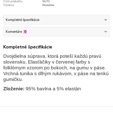
Číslo produktu:
SU71
Výrobca:
Modelko
Kompletné špecifikácie
Komentáre
0
Kompletné špecifikácie
Dvojdielna súprava, ktorá poteší každú pravú
slovensku. Elasťáčiky v červenej farby s
folklórnym vzorom po bokoch, na gumu v páse.
Vrchná tunika s dlhým rukávom, v páse na tenkú
gumičku.
Zloženie:
95% bavlna a 5% elastán
Tovar zaradený v kategóriách