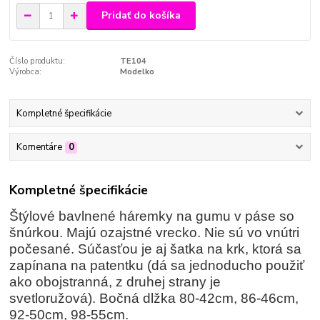
Pridať do košíka
Číslo produktu:
TE104
Výrobca:
Modelko
Kompletné špecifikácie
Komentáre
0
Kompletné špecifikácie
Štýlové bavlnené háremky na gumu v páse so
šnúrkou. Majú ozajstné vrecko. Nie sú vo vnútri
počesané. Súčasťou je aj šatka na krk, ktorá sa
zapínana na patentku (dá sa jednoducho použiť
ako obojstranná, z druhej strany je
svetloružová). Bočná dlžka 80-42cm, 86-46cm,
92-50cm, 98-55cm.