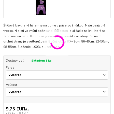
Štýlové bavlnené háremky na gumu v páse so šnúrkou. Majú ozajstné
vrecko. Nie sú vo vnútri počesané. Súčasťou je aj šatka na krk, ktorá sa
zapínana na patentku (dá sa jednoducho použiť ako obojstranná, z
druhej strany je svetloružová). Bočná dlžka 80-42cm, 86-46cm, 92-50cm,
98-55cm. Zloženie: 100% b...
celý popis
Dostupnosť
Skladom 1 ks
Farba
Veľkosť
9,75 EUR
/
ks
7,93 EUR
bez DPH