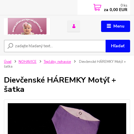
0
ks
za
0,00 EUR
Menu
Hľadať
Úvod
NOHAVICE
Tepláky, nohavice
Dievčenské HÁREMKY Motýľ +
šatka
Dievčenské HÁREMKY Motýľ +
šatka