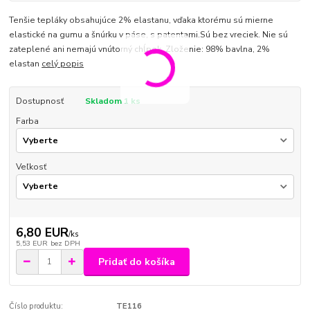
Tenšie tepláky obsahujúce 2% elastanu, vďaka ktorému sú mierne
elastické na gumu a šnúrku v páse, s patentami.Sú bez vreciek. Nie sú
zateplené ani nemajú vnútorný chĺpok. Zloženie: 98% bavlna, 2%
elastan
celý popis
Dostupnosť
Skladom 1 ks
Farba
Veľkosť
6,80 EUR
/
ks
5,53 EUR
bez DPH
Pridať do košíka
Číslo produktu:
TE116