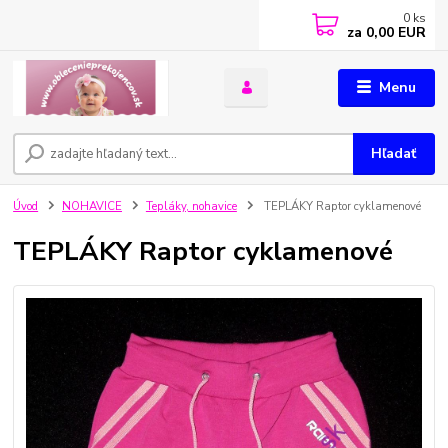
0
ks
za
0,00 EUR
Menu
Hľadať
Úvod
NOHAVICE
Tepláky, nohavice
TEPLÁKY Raptor cyklamenové
TEPLÁKY Raptor cyklamenové