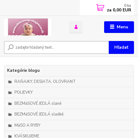
0
ks
za
0,00 EUR
Menu
Hľadať
Kategórie blogu
RAŇAJKY, DESIATA, OLOVRANT
POLIEVKY
BEZMäSOVÉ JEDLÁ slané
BEZMäSOVÉ JEDLÁ sladké
MäSO A RYBY
KVÁSKUJEME