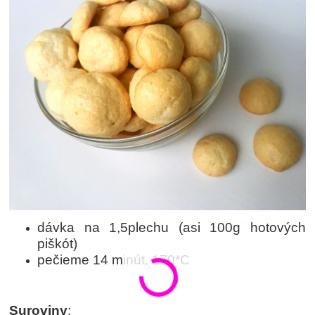
dávka na 1,5plechu (asi 100g hotových
piškót)
pečieme 14 minút, 170*C
Suroviny
: