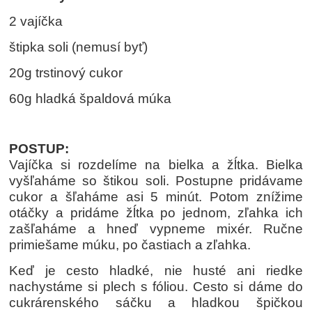
2 vajíčka
štipka soli (nemusí byť)
20g trstinový cukor
60g hladká špaldová múka
POSTUP:
Vajíčka si rozdelíme na bielka a žĺtka. Bielka
vyšľaháme so štikou soli. Postupne pridávame
cukor a šľaháme asi 5 minút. Potom znížime
otáčky a pridáme žĺtka po jednom, zľahka ich
zašľaháme a hneď vypneme mixér. Ručne
primiešame múku, po častiach a zľahka.
Keď je cesto hladké, nie husté ani riedke
nachystáme si plech s fóliou. Cesto si dáme do
cukrárenského sáčku a hladkou špičkou