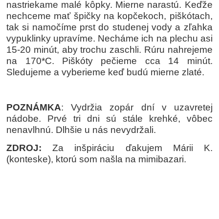
nastriekame malé kôpky. Mierne narastú. Keďže
nechceme mať špičky na kopčekoch, piškótach,
tak si namočíme prst do studenej vody a zľahka
vypuklinky upravíme. Necháme ich na plechu asi
15-20 minút, aby trochu zaschli. Rúru nahrejeme
na 170*C. Piškóty pečieme cca 14 minút.
Sledujeme a vyberieme keď budú mierne zlaté.
POZNÁMKA
: Vydržia zopár dní v uzavretej
nádobe. Prvé tri dni sú stále krehké, vôbec
nenavlhnú. Dlhšie u nás nevydržali.
ZDROJ:
Za inšpiráciu ďakujem Márii K.
(konteske), ktorú som našla na mimibazari.