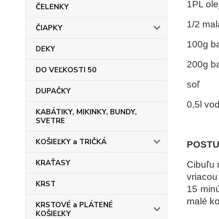
1PL ole
ČELENKY
1/2 mal
ČIAPKY
100g b
DEKY
200g ba
DO VEĽKOSTI 50
soľ
DUPAČKY
0,5l vo
KABÁTIKY, MIKINKY, BUNDY,
SVETRE
KOŠIEĽKY a TRIČKÁ
POSTU
KRAŤASY
Cibuľu 
vriacou
KRST
15 minú
malé ko
KRSTOVÉ a PLÁTENÉ
KOŠIEĽKY