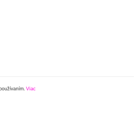
 používaním.
Viac