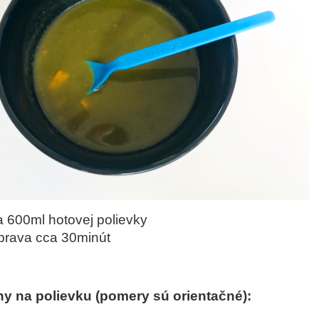
a 600ml hotovej polievky
íprava cca 30minút
ny na polievku (pomery sú orientačné):