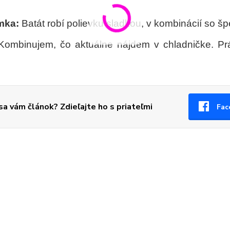
mka:
Batát robí polievku sladkou, v kombinácií so 
ombinujem, čo aktuálne nájdem v chladničke. Prá
 sa vám článok? Zdieľajte ho s priateľmi
Fac