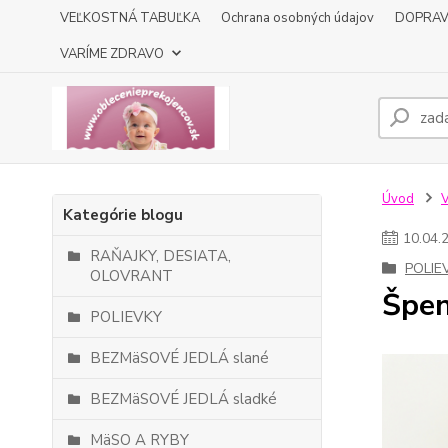
VEĽKOSTNÁ TABUĽKA
Ochrana osobných údajov
DOPRA
VARÍME ZDRAVO
Úvod
Kategórie blogu
10
.
04
.
RAŇAJKY, DESIATA,
POLIE
OLOVRANT
Špen
POLIEVKY
BEZMäSOVÉ JEDLÁ slané
BEZMäSOVÉ JEDLÁ sladké
MäSO A RYBY