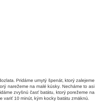
dozlata. Pridáme umytý špenát, ktorý zalejeme
ktorý narežeme na malé kúsky. Necháme to asi
ridáme zvyšnú časť batátu, ktorý porežeme na
e variť 10 minút, kým kocky batátu zmäknú.