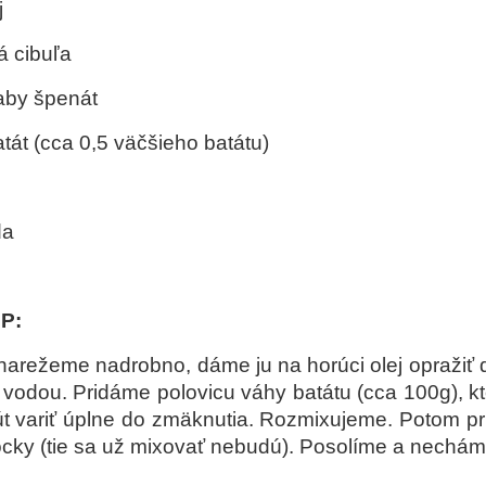
j
á cibuľa
aby špenát
tát (cca 0,5 väčšieho batátu)
da
P:
narežeme nadrobno, dáme ju na horúci olej opražiť 
 vodou. Pridáme polovicu váhy batátu (cca 100g), 
t variť úplne do zmäknutia. Rozmixujeme. Potom p
cky (tie sa už mixovať nebudú). Posolíme a nechám