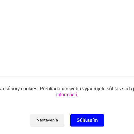
a súbory cookies. Prehliadaním webu vyjadrujete súhlas s ich
informácií.
ojencov.sk
Súhlasím
Nastavenia
lová, 0918 914 288, info@oblecenieprekojencov.sk