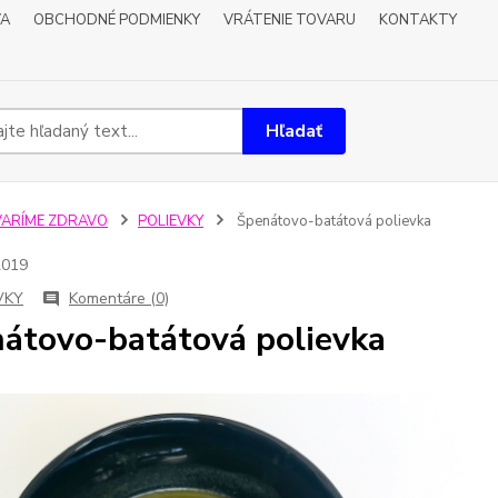
VA
OBCHODNÉ PODMIENKY
VRÁTENIE TOVARU
KONTAKTY
Hľadať
VARÍME ZDRAVO
POLIEVKY
Špenátovo-batátová polievka
2019
VKY
Komentáre (0)
átovo-batátová polievka