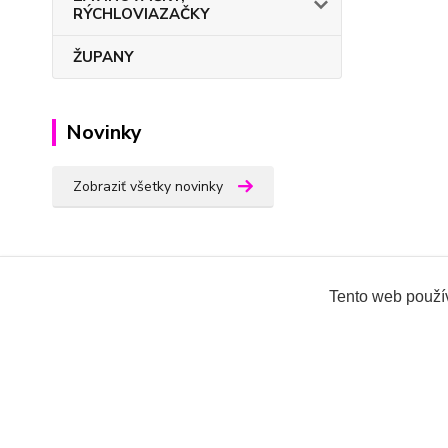
RÝCHLOVIAZAČKY
ŽUPANY
Novinky
Zobraziť všetky novinky
Tento web použív
Všetky práva vyhradené 2018-2026.
www.oblecenieprek
Ing.Miroslava Dvorščáková, Kružlová 110, 090 02 Kruž