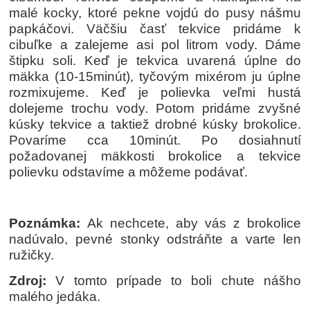
malé kocky, ktoré pekne vojdú do pusy nášmu
papkáčovi. Väčšiu časť tekvice pridáme k
cibuľke a zalejeme asi pol litrom vody. Dáme
štipku soli. Keď je tekvica uvarená úplne do
mäkka (10-15minút), tyčovým mixérom ju úplne
rozmixujeme. Keď je polievka veľmi hustá
dolejeme trochu vody. Potom pridáme zvyšné
kúsky tekvice a taktiež drobné kúsky brokolice.
Povaríme cca 10minút. Po dosiahnutí
požadovanej mäkkosti brokolice a tekvice
polievku odstavíme a môžeme podávať.
Poznámka:
Ak nechcete, aby vás z brokolice
nadúvalo, pevné stonky odstráňte a varte len
ružičky.
Zdroj:
V tomto prípade to boli chute nášho
malého jedáka.