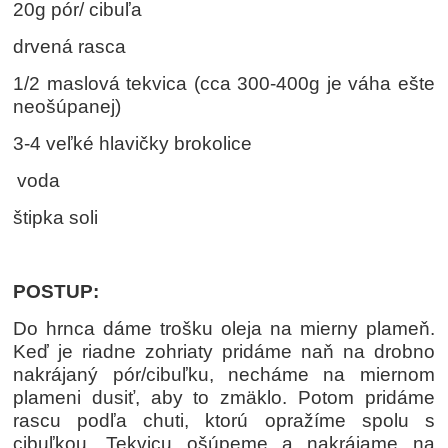
20g pór/ cibuľa
drvená rasca
1/2 maslová tekvica (cca 300-400g je váha ešte
neošúpanej)
3-4 veľké hlavičky brokolice
voda
štipka soli
POSTUP:
Do hrnca dáme trošku oleja na mierny plameň.
Keď je riadne zohriaty pridáme naň na drobno
nakrájaný pór/cibuľku, necháme na miernom
plameni dusiť, aby to zmäklo. Potom pridáme
rascu podľa chuti, ktorú opražíme spolu s
cibuľkou. Tekvicu ošúpeme a nakrájame na