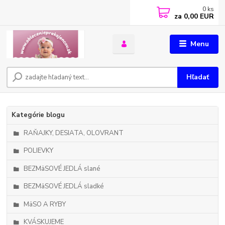
0
ks
za
0,00 EUR
Menu
Hľadať
Kategórie blogu
RAŇAJKY, DESIATA, OLOVRANT
POLIEVKY
BEZMäSOVÉ JEDLÁ slané
BEZMäSOVÉ JEDLÁ sladké
MäSO A RYBY
KVÁSKUJEME