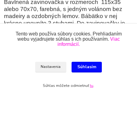
Bavlnená zavinovačka v rozmeroch 115x35
alebo 70x70, farebná, s jedným volánom bez
madeiry a ozdobných lemov. Bábätko v nej
krásne upevníte 3 stuhami. Do zavinovačky je
potrebné dokúpiť náplň, ideálne tiež v rozmere
Tento web používa súbory cookies. Prehliadaním
115x35, 70x70.
webu vyjadrujete súhlas s ich používaním.
Viac
informácií.
Zloženie:
100% bavlna
Súhlasím
Nastavenia
Tovar zaradený v kategóriách
Súhlas môžete odmietnuť
tu
.
ZAVINOVAČKY, RÝCHLOVIAZAČKY
Zavinovačky
Všetky práva vyhradené 2018-2026.
www.oblecenieprekojencov.sk