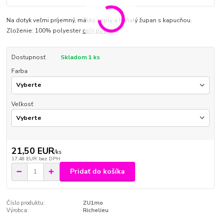
Na dotyk veľmi príjemný, mäkký, teplý a huňatý župan s kapucňou.
Zloženie: 100% polyester
celý popis
Dostupnosť
Skladom 1 ks
Farba
Veľkosť
21,50 EUR
/
ks
17,48 EUR
bez DPH
Pridať do košíka
Číslo produktu:
ZU1mo
Výrobca:
Richelieu