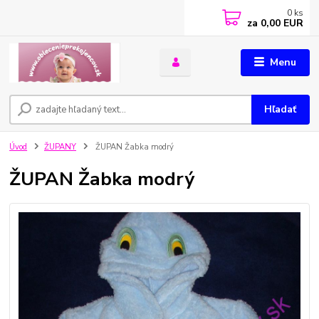
0
ks
za
0,00 EUR
Menu
Hľadať
Úvod
ŽUPANY
ŽUPAN Žabka modrý
ŽUPAN Žabka modrý