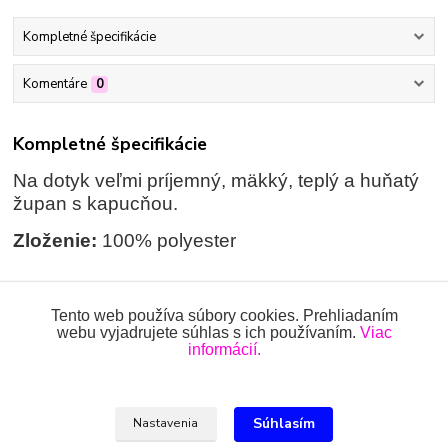
Kompletné špecifikácie
Komentáre
0
Kompletné špecifikácie
Na dotyk veľmi príjemný, mäkký, teplý a huňatý
župan s kapucňou.
Zloženie:
100% polyester
Tento web používa súbory cookies. Prehliadaním
Tovar zaradený v kategóriách
webu vyjadrujete súhlas s ich používaním.
Viac
informácií.
ŽUPANY
Súhlasím
Nastavenia